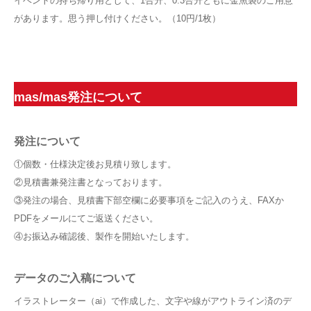
イベントの持ち帰り用として、1合升、0.3合升ともに金魚袋のご用意
があります。思う押し付けください。（10円/1枚）
mas/mas発注について
発注について
①個数・仕様決定後お見積り致します。
②見積書兼発注書となっております。
③発注の場合、見積書下部空欄に必要事項をご記入のうえ、FAXか
PDFをメールにてご返送ください。
④お振込み確認後、製作を開始いたします。
データのご入稿について
イラストレーター（ai）で作成した、文字や線がアウトライン済のデ