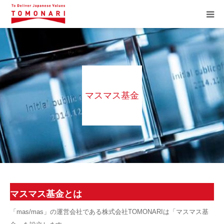
ホーム
メッセージ
マスマス基金
プロダクト
マスマス基金
サービス
会社概要
マスマス基金とは
「mas/mas」の運営会社である株式会社TOMONARIは「マスマス基
ブログ